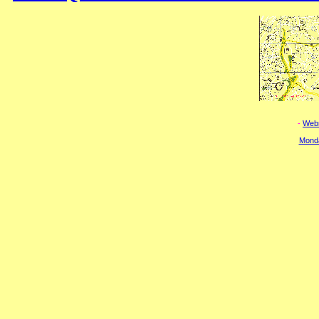
- 
Web
Monda