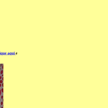
lique aqui
e