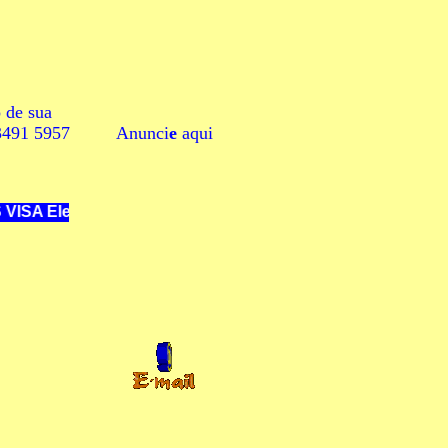
 de sua
4 3491 5957
Anunci
e
aqui
on